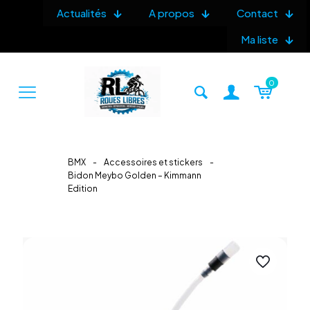
Actualités
A propos
Contact
Ma liste
0
BMX
-
Accessoires et stickers
-
Bidon Meybo Golden – Kimmann
Edition