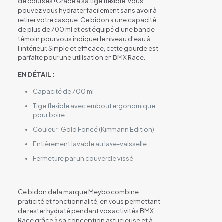
de courses ! Grâce à sa tige flexible, vous
pouvez vous hydrater facilement sans avoir à
retirer votre casque. Ce bidon a une capacité
de plus de 700 ml et est équipé d’une bande
témoin pour vous indiquer le niveau d’eau à
l’intérieur. Simple et efficace, cette gourde est
parfaite pour une utilisation en BMX Race.
EN DÉTAIL :
Capacité de 700 ml
Tige flexible avec embout ergonomique
pour boire
Couleur : Gold Foncé (Kimmann Edition)
Entièrement lavable au lave-vaisselle
Fermeture par un couvercle vissé
Ce bidon de la marque Meybo combine
praticité et fonctionnalité, en vous permettant
de rester hydraté pendant vos activités BMX
Race grâce à sa conception astucieuse et à