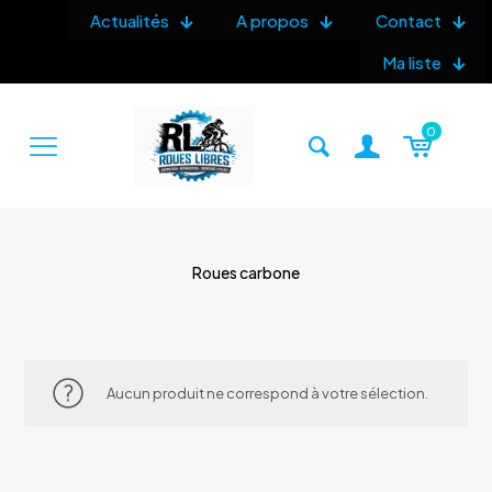
Actualités
A propos
Contact
Ma liste
0
Roues carbone
Aucun produit ne correspond à votre sélection.