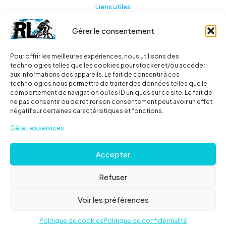
Liens utiles
Gérer le consentement
Actualités
A propos
Pour offrir les meilleures expériences, nous utilisons des
technologies telles que les cookies pour stocker et/ou accéder
Contact
aux informations des appareils. Le fait de consentir à ces
technologies nous permettra de traiter des données telles que le
Ma liste
comportement de navigation ou les ID uniques sur ce site. Le fait de
ne pas consentir ou de retirer son consentement peut avoir un effet
négatif sur certaines caractéristiques et fonctions.
Livraisons
Gérer les services
Livraison
Accepter
FAQ
Refuser
© 2024
Roues libres
| Tous droits réservés |
Mentions
Voir les préférences
Légales
Politique de cookies
Politique de confidentialité