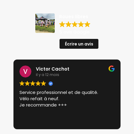
Roues libres
5 avis Google
Écrire un avis
Victor Cachot
il y a 12 mois
Service professionnel et de qualité.
P
Vélo refait à neuf.
p
Je recommande +++
r