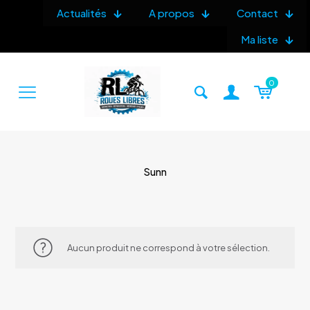
Actualités
A propos
Contact
Ma liste
0
Sunn
Aucun produit ne correspond à votre sélection.