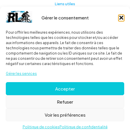
Liens utiles
Gérer le consentement
Actualités
A propos
Pour offrir les meilleures expériences, nous utilisons des
technologies telles que les cookies pour stocker et/ou accéder
Contact
aux informations des appareils. Le fait de consentir à ces
technologies nous permettra de traiter des données telles que le
Ma liste
comportement de navigation ou les ID uniques sur ce site. Le fait de
ne pas consentir ou de retirer son consentement peut avoir un effet
négatif sur certaines caractéristiques et fonctions.
Livraisons
Gérer les services
Livraison
Accepter
FAQ
Refuser
© 2024
Roues libres
| Tous droits réservés |
Mentions
Voir les préférences
Légales
Politique de cookies
Politique de confidentialité