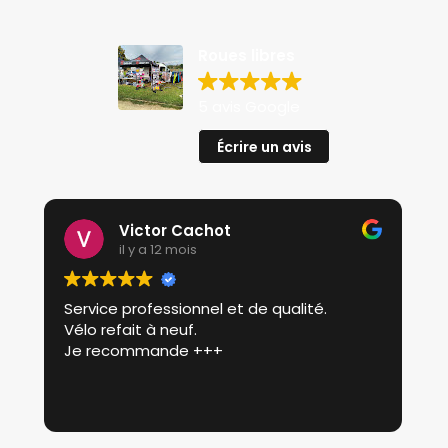
Roues libres
5 avis Google
Écrire un avis
Victor Cachot
il y a 12 mois
Service professionnel et de qualité.
Perso
Vélo refait à neuf.
pour 
Je recommande +++
révis