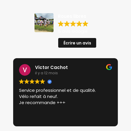
Roues libres
5 avis Google
Écrire un avis
Victor Cachot
il y a 12 mois
Service professionnel et de qualité.
P
Vélo refait à neuf.
p
Je recommande +++
r