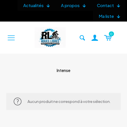
Actualités
A propos
Contact
Ma liste
0
Intense
Aucun produit ne correspond à votre sélection.