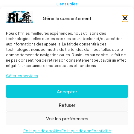
Liens utiles
Gérer le consentement
Actualités
A propos
Pour offrir les meilleures expériences, nous utilisons des
technologies telles que les cookies pour stocker et/ou accéder
Contact
aux informations des appareils. Le fait de consentir à ces
technologies nous permettra de traiter des données telles que le
Ma liste
comportement de navigation ou les ID uniques sur ce site. Le fait de
ne pas consentir ou de retirer son consentement peut avoir un effet
négatif sur certaines caractéristiques et fonctions.
Livraisons
Gérer les services
Livraison
Accepter
FAQ
Refuser
© 2024
Roues libres
| Tous droits réservés |
Mentions
Voir les préférences
Légales
Politique de cookies
Politique de confidentialité