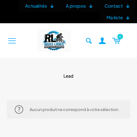
Actualités
A propos
Contact
Ma liste
0
Lead
Aucun produit ne correspond à votre sélection.