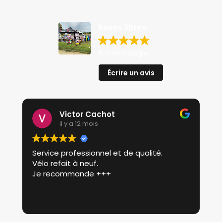
Roues libres
5 avis Google
Écrire un avis
Victor Cachot
il y a 12 mois
Service professionnel et de qualité.
P
Vélo refait à neuf.
p
Je recommande +++
r