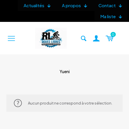
Actualités
A propos
Contact
Ma liste
0
Yueni
Aucun produit ne correspond à votre sélection.