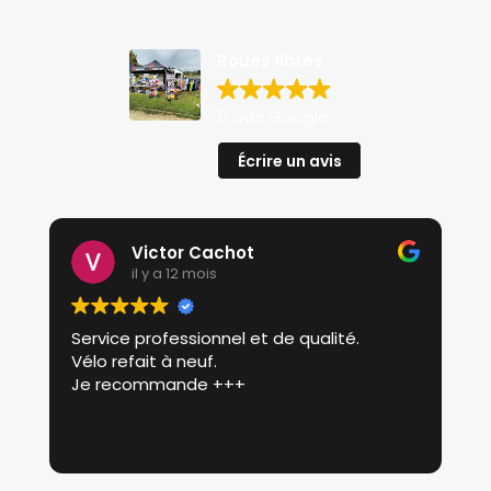
Roues libres
5 avis Google
Écrire un avis
Victor Cachot
il y a 12 mois
Service professionnel et de qualité.
P
Vélo refait à neuf.
p
Je recommande +++
r