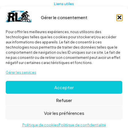
Liens utiles
Gérer le consentement
Actualités
A propos
Pour offrir les meilleures expériences, nous utilisons des
technologies telles que les cookies pour stocker et/ou accéder
Contact
aux informations des appareils. Le fait de consentir à ces
technologies nous permettra de traiter des données telles que le
Ma liste
comportement de navigation ou les ID uniques sur ce site. Le fait de
ne pas consentir ou de retirer son consentement peut avoir un effet
négatif sur certaines caractéristiques et fonctions.
Livraisons
Gérer les services
Livraison
Accepter
FAQ
Refuser
© 2024
Roues libres
| Tous droits réservés |
Mentions
Voir les préférences
Légales
Politique de cookies
Politique de confidentialité