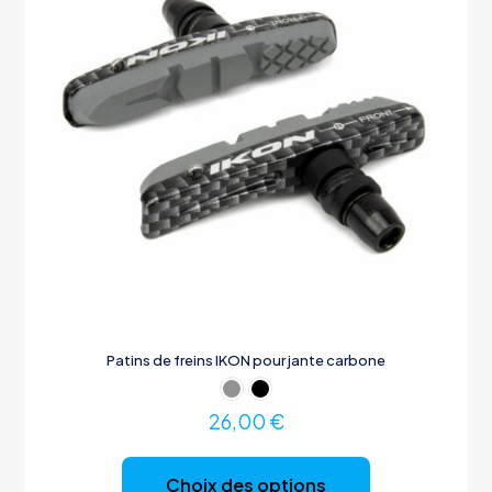
Patins de freins IKON pour jante carbone
26,00
€
Ce
produit
Choix des options
a