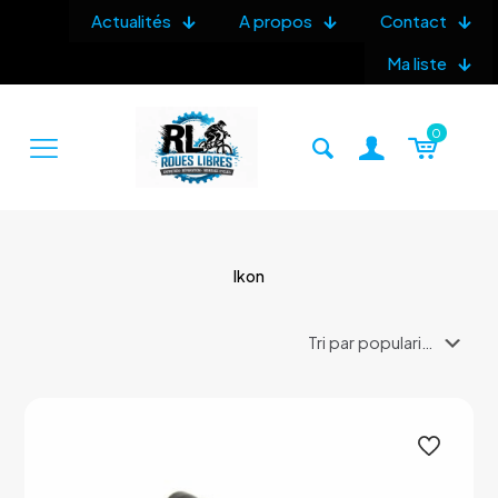
Actualités
A propos
Contact
Ma liste
0
Ikon