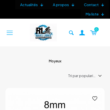
Actualités
A propos
Contact
Ma liste
0
Moyeux