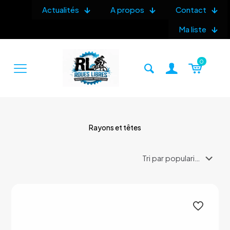
Actualités
A propos
Contact
Ma liste
0
Rayons et têtes