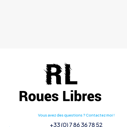
choisies
sur
la
page
du
produit
Vous avez des questions ? Contactez moi !
+33 (0) 7 86 36 78 52