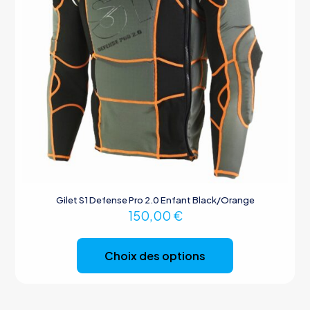
du
produit
Gilet S1 Defense Pro 2.0 Enfant Black/Orange
150,00
€
Ce
produit
Choix des options
a
plusieurs
variations.
Les