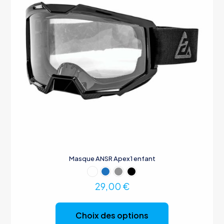
page
du
produit
Masque ANSR Apex1 enfant
29,00
€
Ce
produit
Choix des options
a