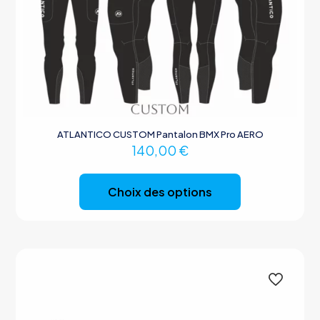
ATLANTICO CUSTOM Pantalon BMX Pro AERO
140,00
€
Ce
produit
Choix des options
a
plusieurs
variations.
Les
options
peuvent
être
choisies
sur
la