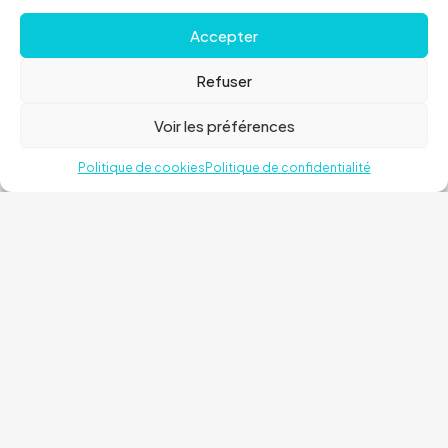
Accepter
Refuser
Voir les préférences
Politique de cookies
Politique de confidentialité
Collier POSITION ONE 25.4mm
6,00
€
Ajouter au panier