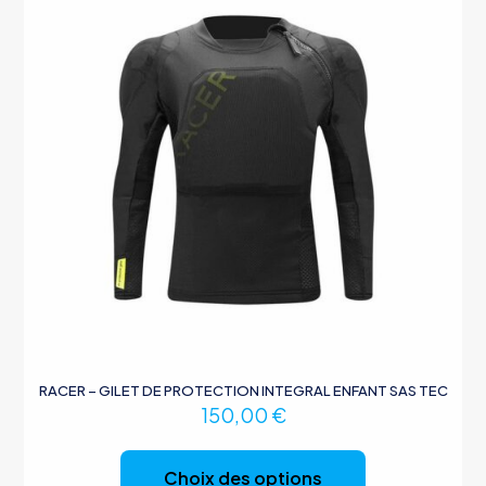
choisies
sur
la
page
du
produit
RACER – GILET DE PROTECTION INTEGRAL ENFANT SAS TEC
150,00
€
Ce
produit
Choix des options
a