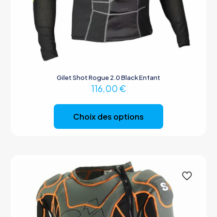
Gilet Shot Rogue 2.0 Black Enfant
116,00
€
Ce
produit
Choix des options
a
plusieurs
variations.
Les
options
peuvent
être
choisies
sur
la
page