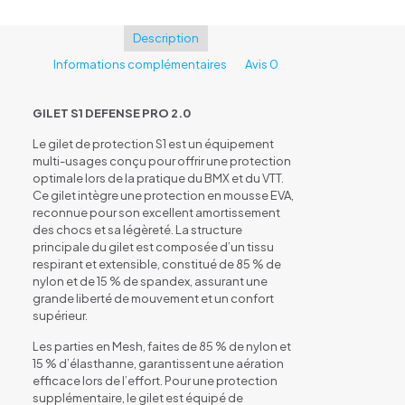
2.0
Enfant
Description
Black/Orange
Informations complémentaires
Avis
0
GILET S1 DEFENSE PRO 2.0
Le gilet de protection S1 est un équipement
multi-usages conçu pour offrir une protection
optimale lors de la pratique du BMX et du VTT.
Ce gilet intègre une protection en mousse EVA,
reconnue pour son excellent amortissement
des chocs et sa légèreté. La structure
principale du gilet est composée d’un tissu
respirant et extensible, constitué de 85 % de
nylon et de 15 % de spandex, assurant une
grande liberté de mouvement et un confort
supérieur.
Les parties en Mesh, faites de 85 % de nylon et
15 % d’élasthanne, garantissent une aération
efficace lors de l’effort. Pour une protection
supplémentaire, le gilet est équipé de