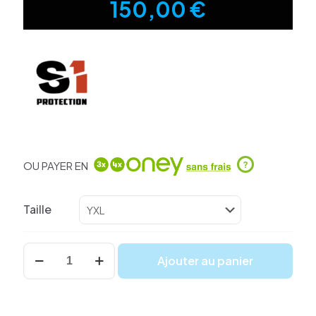
150,00
€
OU PAYER EN
?
Taille
quantité
Ajouter au panier
de
Gilet
S1
Defense
Pro