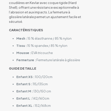
coudières en Kevlar avec coque rigide (Hard
Shell), offrant une résistance exceptionnelle à
l’abrasion et aux impacts. La fermeture à
glissière latérale permet un ajustement facile et
sécurisé.
CARACTÉRISTIQUES
Mesh :
15 % élasthanne / 85 % nylon
Tissu :
15 % spandex / 85 % nylon
Mousse :
EVA tricouche
Fermeture :
Fermeture latérale à glissière
GUIDE DE TAILLE
Enfant XS :
100/120cm
Enfant S :
115/135cm
Enfant M :
130/150 cm
Enfant L :
142/160cm
Enfant XL :
152/168cm