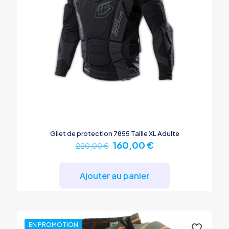
Gilet de protection 7855 Taille XL Adulte
Le
Le
160,00
€
220,00
€
prix
prix
initial
actuel
était :
est :
Ajouter au panier
220,00 €.
160,00 €.
EN PROMOTION