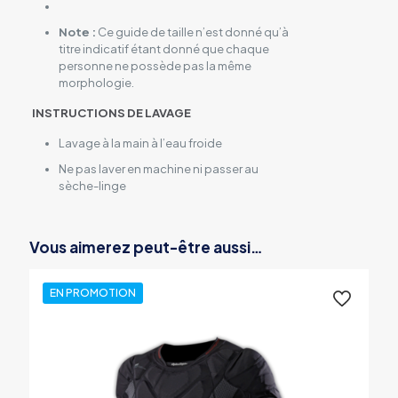
Note :
Ce guide de taille n’est donné qu’à
titre indicatif étant donné que chaque
personne ne possède pas la même
morphologie.
INSTRUCTIONS DE LAVAGE
Lavage à la main à l’eau froide
Ne pas laver en machine ni passer au
sèche-linge
Vous aimerez peut-être aussi…
EN PROMOTION