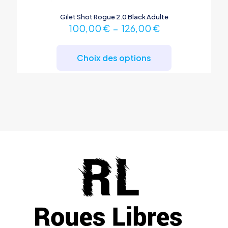
Gilet Shot Rogue 2.0 Black Adulte
Plage
100,00
€
–
126,00
€
de
Ce
prix :
produit
100,00 €
Choix des options
a
à
plusieurs
126,00 €
variations.
Les
options
peuvent
être
choisies
sur
la
page
du
produit