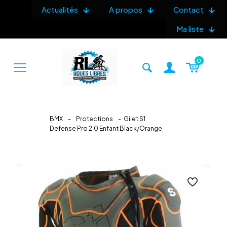
Actualités
A propos
Contact
Ma liste
0
BMX
-
Protections
-
Gilet S1
Defense Pro 2.0 Enfant Black/Orange