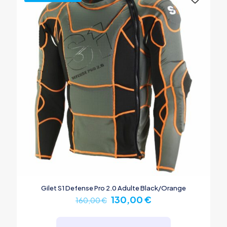
Gilet S1 Defense Pro 2.0 Adulte Black/Orange
Le
Le
130,00
€
160,00
€
prix
prix
Ce
initial
actuel
produit