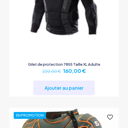
Gilet de protection 7855 Taille XL Adulte
Le
Le
160,00
€
220,00
€
prix
prix
initial
actuel
était :
est :
Ajouter au panier
220,00 €.
160,00 €.
EN PROMOTION