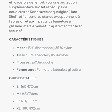
efficace lors de l’effort. Pour une protection
supplémentaire, le gilet est équipé de
coudières en Kevlar avec coque rigide (Hard
Shell), offrant une résistance exceptionnelle à
l’abrasion et aux impacts. La fermeture à
glissière latérale permet un ajustement facile et
sécurisé.
CARACTÉRISTIQUES
Mesh :
15 % élasthanne / 85 % nylon
Tissu :
15 % spandex / 85 % nylon
Mousse :
EVA tricouche
Fermeture :
Fermeture latérale à glissière
GUIDE DE TAILLE
S :
160/170cm
M :
165/178cm
L :
170/185cm
XL :
180/192cm