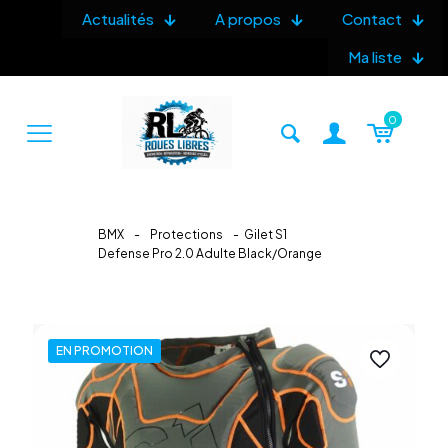
Actualités
A propos
Contact
Ma liste
0
BMX
-
Protections
-
Gilet S1
Defense Pro 2.0 Adulte Black/Orange
EN PROMOTION