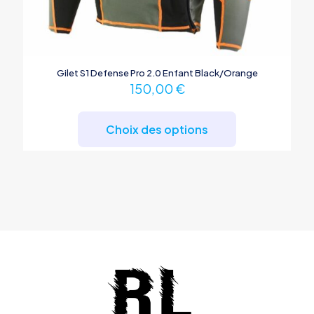
Gilet S1 Defense Pro 2.0 Enfant Black/Orange
150,00
€
Ce
produit
Choix des options
a
plusieurs
variations.
Les
options
peuvent
être
choisies
sur
la
page
du
produit