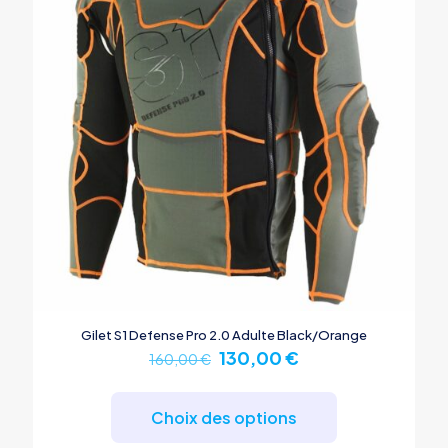
Gilet S1 Defense Pro 2.0 Adulte Black/Orange
Le
Le
130,00
€
160,00
€
prix
prix
Ce
initial
actuel
produit
était :
est :
Choix des options
a
160,00 €.
130,00 €.
plusieurs