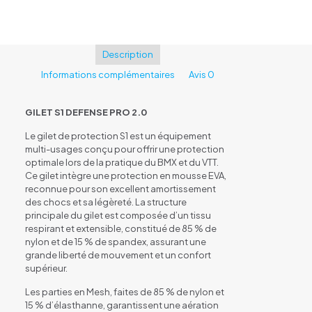
Defense
Pro
2.0
Adulte
Description
Black/Orange
Informations complémentaires
Avis
0
GILET S1 DEFENSE PRO 2.0
Le gilet de protection S1 est un équipement
multi-usages conçu pour offrir une protection
optimale lors de la pratique du BMX et du VTT.
Ce gilet intègre une protection en mousse EVA,
reconnue pour son excellent amortissement
des chocs et sa légèreté. La structure
principale du gilet est composée d’un tissu
respirant et extensible, constitué de 85 % de
nylon et de 15 % de spandex, assurant une
grande liberté de mouvement et un confort
supérieur.
Les parties en Mesh, faites de 85 % de nylon et
15 % d’élasthanne, garantissent une aération