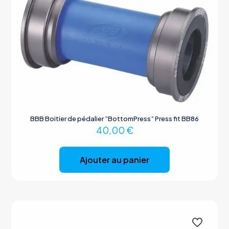
BBB Boitier de pédalier ”BottomPress” Press fit BB86
40,00
€
Ajouter au panier