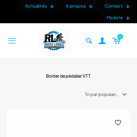
Actualités
A propos
Contact
Ma liste
0
Boitier de pédalier VTT