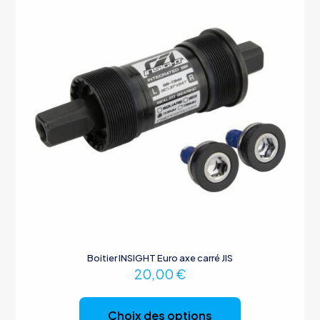
Boitier INSIGHT Euro axe carré JIS
20,00
€
Ce
produit
Choix des options
a