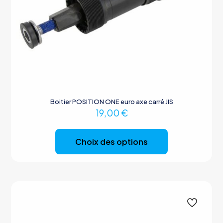
Boitier POSITION ONE euro axe carré JIS
19,00
€
Ce
produit
Choix des options
a
plusieurs
variations.
Les
options
peuvent
être
choisies
sur