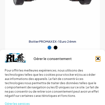
Boitier PROMAX EX-1 Euro 24mm
59,00
€
Gérer le consentement
Ce
produit
Choix des options
a
Pour offrir les meilleures expériences, nous utilisons des
plusieurs
technologies telles que les cookies pour stocker et/ou accéder
variations.
aux informations des appareils. Le fait de consentir à ces
Les
technologies nous permettra de traiter des données telles que le
options
comportement de navigation ou les ID uniques sur ce site. Le fait de
peuvent
ne pas consentir ou de retirer son consentement peut avoir un effet
être
négatif sur certaines caractéristiques et fonctions.
choisies
Gérer les services
sur