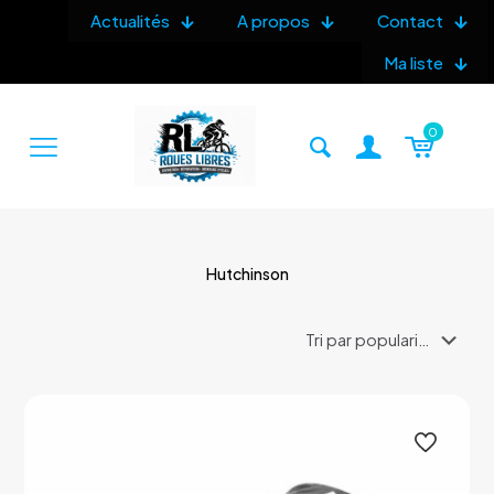
Actualités
A propos
Contact
Ma liste
0
Hutchinson