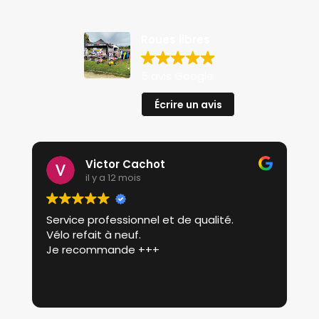
Roues libres
5 avis Google
Écrire un avis
Victor Cachot
il y a 12 mois
Service professionnel et de qualité.
P
Vélo refait à neuf.
p
Je recommande +++
r