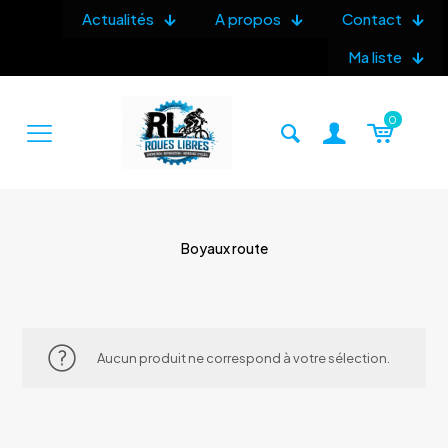
Actualités
A propos
Contact
Ma liste
0
Boyaux route
Aucun produit ne correspond à votre sélection.