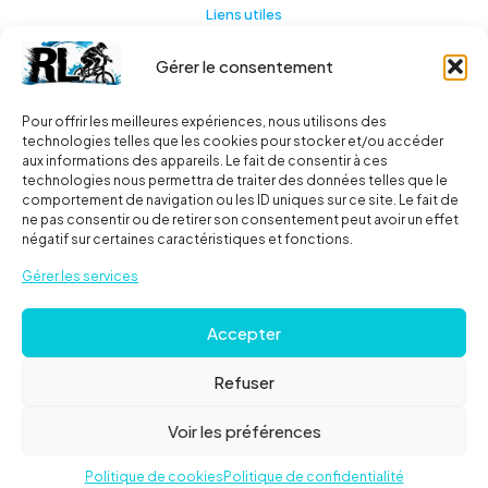
Liens utiles
Gérer le consentement
Actualités
A propos
Pour offrir les meilleures expériences, nous utilisons des
technologies telles que les cookies pour stocker et/ou accéder
Contact
aux informations des appareils. Le fait de consentir à ces
technologies nous permettra de traiter des données telles que le
Ma liste
comportement de navigation ou les ID uniques sur ce site. Le fait de
ne pas consentir ou de retirer son consentement peut avoir un effet
négatif sur certaines caractéristiques et fonctions.
Livraisons
Gérer les services
Livraison
Accepter
FAQ
Refuser
© 2024
Roues libres
| Tous droits réservés |
Mentions
Voir les préférences
Légales
Politique de cookies
Politique de confidentialité