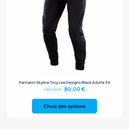
du
produit
Pantalon Skyline Troy Lee Designs Black Adulte 34
Le
Le
80,00
€
130,00
€
prix
prix
Ce
initial
actuel
produit
était :
est :
Choix des options
a
130,00 €.
80,00 €.
plusieurs
variations.
Les