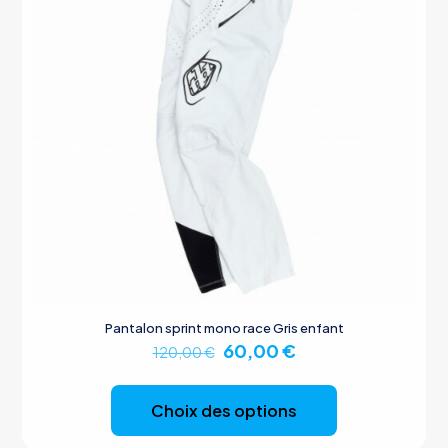
Pantalon sprint mono race Gris enfant
Le
Le
60,00
€
120,00
€
prix
prix
Ce
initial
actuel
produit
était :
est :
Choix des options
a
120,00 €.
60,00 €.
plusieurs