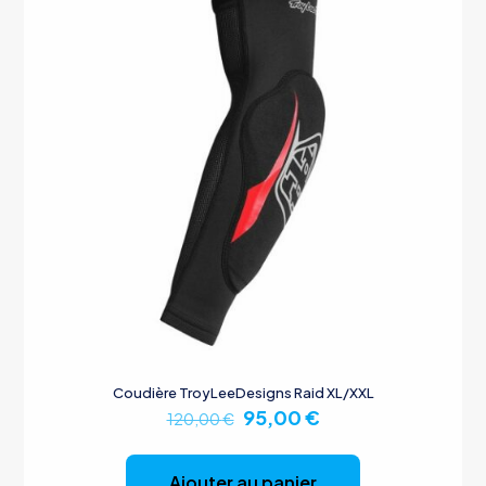
Coudière TroyLeeDesigns Raid XL/XXL
Le
Le
95,00
€
120,00
€
prix
prix
initial
actuel
était :
est :
Ajouter au panier