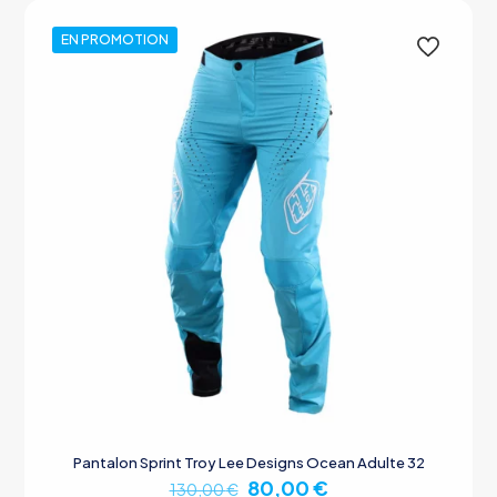
options
peuvent
EN PROMOTION
être
choisies
sur
la
page
du
produit
Pantalon Sprint Troy Lee Designs Ocean Adulte 32
Le
Le
80,00
€
130,00
€