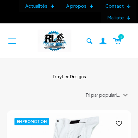
Actualités
A propos
Contact
Ma liste
0
Troy Lee Designs
EN PROMOTION