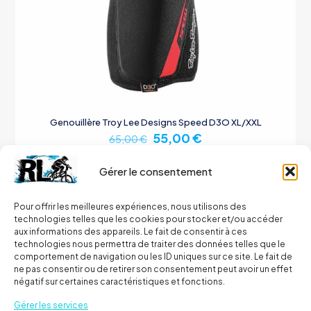
Genouillère Troy Lee Designs Speed D3O XL/XXL
Le
Le
55,00
€
65,00
€
prix
prix
initial
actuel
Gérer le consentement
était :
est :
Ajouter au panier
65,00 €.
55,00 €.
Pour offrir les meilleures expériences, nous utilisons des
technologies telles que les cookies pour stocker et/ou accéder
aux informations des appareils. Le fait de consentir à ces
technologies nous permettra de traiter des données telles que le
comportement de navigation ou les ID uniques sur ce site. Le fait de
EN PROMOTION
ne pas consentir ou de retirer son consentement peut avoir un effet
négatif sur certaines caractéristiques et fonctions.
Gérer les services