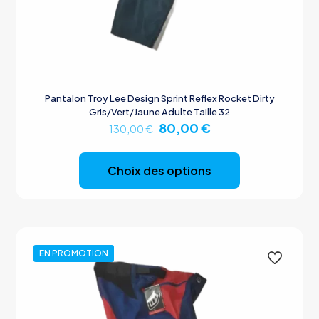
Pantalon Troy Lee Design Sprint Reflex Rocket Dirty
Gris/Vert/Jaune Adulte Taille 32
Le
Le
80,00
€
130,00
€
prix
prix
Ce
initial
actuel
produit
était :
est :
Choix des options
a
130,00 €.
80,00 €.
plusieurs
variations.
Les
options
peuvent
EN PROMOTION
être
choisies
sur
la
page