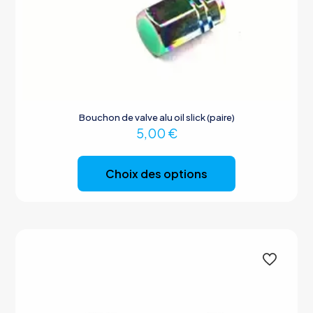
Bouchon de valve alu oil slick (paire)
5,00
€
Ce
produit
Choix des options
a
plusieurs
variations.
Les
options
peuvent
être
choisies
sur
la
page