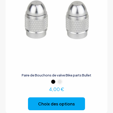
du
produit
Paire de Bouchons de valve Bike parts Bullet
4,00
€
Ce
produit
Choix des options
a
plusieurs