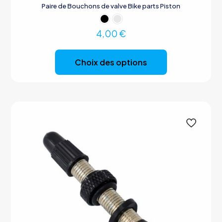
Paire de Bouchons de valve Bike parts Piston
4,00
€
Ce
produit
Choix des options
a
plusieurs
variations.
Les
options
peuvent
être
choisies
sur
la
page
du
produit