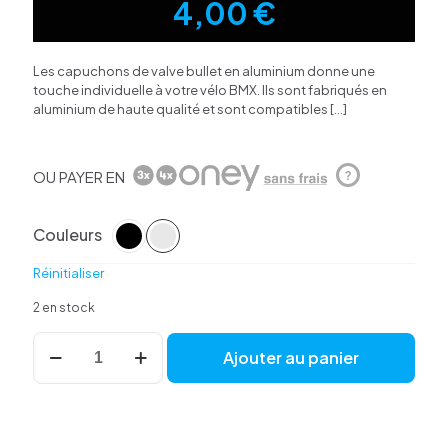
4,00
€
Les capuchons de valve bullet en aluminium donne une
touche individuelle à votre vélo BMX. Ils sont fabriqués en
aluminium de haute qualité et sont compatibles
[…]
OU PAYER EN
?
Couleurs
Réinitialiser
2 en stock
quantité
Ajouter au panier
de
Paire
de
Bouchons
de