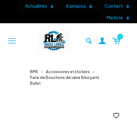
Actualités
A propos
Contact
Ma liste
0
BMX
-
Accessoires et stickers
-
Paire de Bouchons de valve Bike parts
Bullet