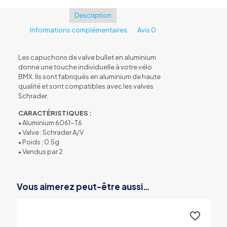
valve
Bike
Description
parts
Informations complémentaires
Avis
0
Bullet
Les capuchons de valve bullet en aluminium
donne une touche individuelle à votre vélo
BMX. Ils sont fabriqués en aluminium de haute
qualité et sont compatibles avec les valves
Schrader.
CARACTÉRISTIQUES :
• Aluminium 6061-T6 ​​​
• Valve : Schrader A/V
• Poids : 0.5g
• Vendus par 2
Vous aimerez peut-être aussi…