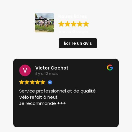
Roues libres
5 avis Google
Écrire un avis
Victor Cachot
il y a 12 mois
Service professionnel et de qualité.
P
Vélo refait à neuf.
p
Je recommande +++
r