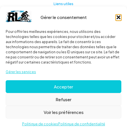
Liens utiles
Gérer le consentement
Actualités
A propos
Pour offrir les meilleures expériences, nous utilisons des
technologies telles que les cookies pour stocker et/ou accéder
Contact
aux informations des appareils. Le fait de consentir à ces
technologies nous permettra de traiter des données telles que le
Ma liste
comportement de navigation ou les ID uniques sur ce site. Le fait de
ne pas consentir ou de retirer son consentement peut avoir un effet
négatif sur certaines caractéristiques et fonctions.
Livraisons
Gérer les services
Livraison
Accepter
FAQ
Refuser
© 2024
Roues libres
| Tous droits réservés |
Mentions
Voir les préférences
Légales
Politique de cookies
Politique de confidentialité