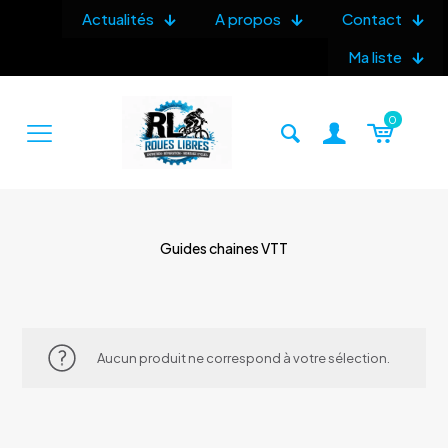
Actualités
A propos
Contact
Ma liste
0
Guides chaines VTT
Aucun produit ne correspond à votre sélection.