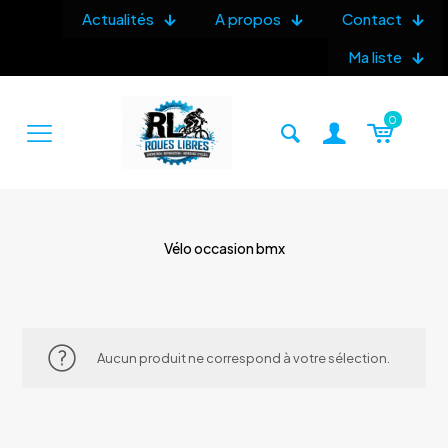
Actualités
A propos
Contact
Ma liste
0
Vélo occasion bmx
Aucun produit ne correspond à votre sélection.