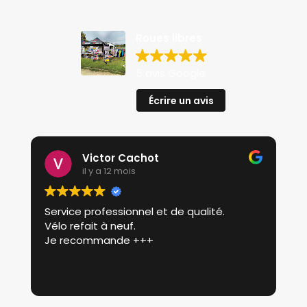
Roues libres
5 avis Google
Écrire un avis
Victor Cachot
il y a 12 mois
Service professionnel et de qualité.
P
Vélo refait à neuf.
p
Je recommande +++
r