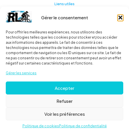
Liens utiles
Gérer le consentement
Actualités
A propos
Pour offrir les meilleures expériences, nous utilisons des
technologies telles que les cookies pour stocker et/ou accéder
Contact
aux informations des appareils. Le fait de consentir à ces
technologies nous permettra de traiter des données telles que le
Ma liste
comportement de navigation ou les ID uniques sur ce site. Le fait de
ne pas consentir ou de retirer son consentement peut avoir un effet
négatif sur certaines caractéristiques et fonctions.
Livraisons
Gérer les services
Livraison
Accepter
FAQ
Refuser
© 2024
Roues libres
| Tous droits réservés |
Mentions
Voir les préférences
Légales
Politique de cookies
Politique de confidentialité