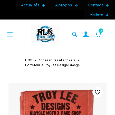
Actualités
A propos
Contact
Ma liste
0
BMX
-
Accessoires et stickers
-
Portefeuille Troy Lee Design Orange