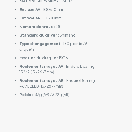
Matière :
Aluminium 6061-T6
Entraxe AV :
100x10mm
Entraxe AR :
110x10mm
Nombre de trous :
28
Standard du driver :
Shimano
Type d’engagement :
180 points / 6
cliquets
Fixation du disque :
ISO6
Roulements moyeu AV :
Enduro Bearing –
15267 (15x26x7mm)
Roulements moyeu AR :
Enduro Bearing
– 6902LLB (15x28x7mm)
Poids :
137g (AV) / 322g (AR)