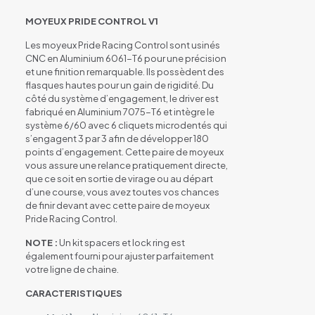
MOYEUX PRIDE CONTROL V1
Les moyeux Pride Racing Control sont usinés
CNC en Aluminium 6061-T6 pour une précision
et une finition remarquable. Ils possèdent des
flasques hautes pour un gain de rigidité. Du
côté du système d’engagement, le driver est
fabriqué en Aluminium 7075-T6 et intègre le
système 6/60 avec 6 cliquets microdentés qui
s’engagent 3 par 3 afin de développer 180
points d’engagement. Cette paire de moyeux
vous assure une relance pratiquement directe,
que ce soit en sortie de virage ou au départ
d’une course, vous avez toutes vos chances
de finir devant avec cette paire de moyeux
Pride Racing Control.
NOTE :
Un kit spacers et lock ring est
également fourni pour ajuster parfaitement
votre ligne de chaine.
CARACTERISTIQUES