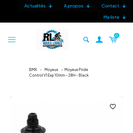
Actualités
A propos
Contact
Ma liste
0
BMX
-
Moyeux
-
Moyeux Pride
Control V1 Exp 10mm – 28H – Black