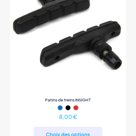
Patins de freins INSIGHT
8,00
€
Ce
produit
Choix des options
a