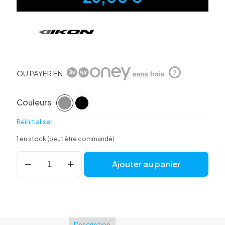
OU PAYER EN
?
Couleurs
Réinitialiser
1 en stock (peut être commandé)
quantité
Ajouter au panier
de
Patins
de
freins
IKON
pour
jante
Description