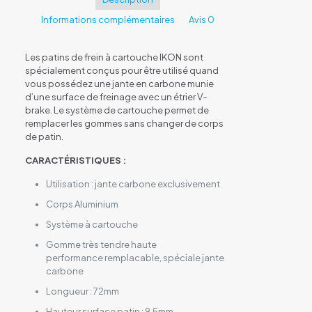
carbone
Informations complémentaires
Avis
0
Les patins de frein à cartouche IKON sont
spécialement conçus pour être utilisé quand
vous possédez une jante en carbone munie
d’une surface de freinage avec un étrier V-
brake. Le système de cartouche permet de
remplacer les gommes sans changer de corps
de patin.
CARACTÉRISTIQUES :
Utilisation : jante carbone exclusivement
Corps Aluminium
Système à cartouche
Gomme très tendre haute
performance remplacable, spéciale jante
carbone
Longueur : 72mm
Hauteur surface patin : 9.5mm