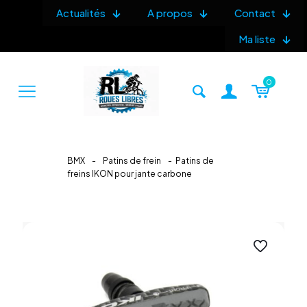
Actualités
A propos
Contact
Ma liste
0
BMX
-
Patins de frein
-
Patins de
freins IKON pour jante carbone