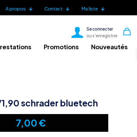
A propos
Contact
Ma liste
Se connecter
ou s'enregistrer
restations
Promotions
Nouveautés
1,90 schrader bluetech
7,00
€