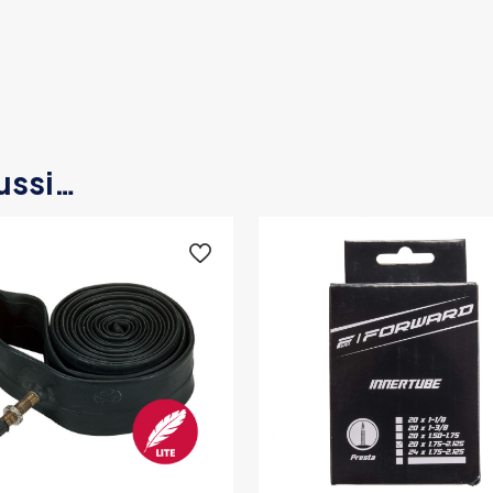
ussi…