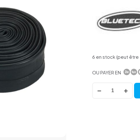
6 en stock (peut êt
OU PAYER EN
quantité
de
24x1,50/1,90
schrader
bluetech