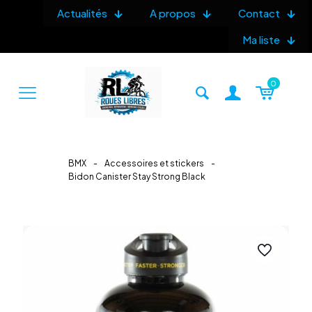
Actualités
A propos
Contact
Ma liste
0
BMX
-
Accessoires et stickers
-
Bidon Canister Stay Strong Black