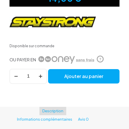
Disponible sur commande
OU PAYER EN
?
quantité
Ajouter au panier
de
Bidon
Canister
Stay
Strong
Black
Description
Informations complémentaires
Avis
0