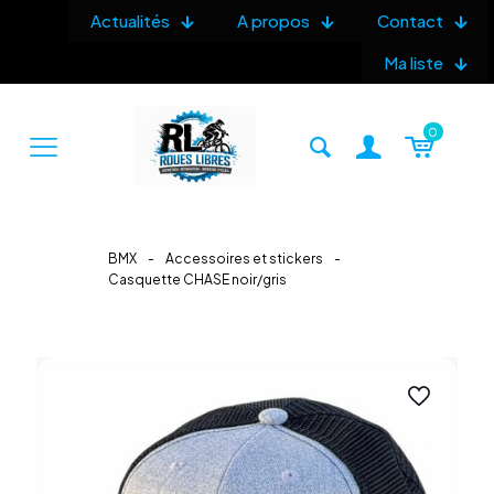
Actualités
A propos
Contact
Ma liste
0
BMX
-
Accessoires et stickers
-
Casquette CHASE noir/gris