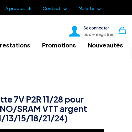
A propos
Contact
Ma liste
Se connecter
ou s'enregistrer
restations
Promotions
Nouveautés
tte 7V P2R 11/28 pour
NO/SRAM VTT argent
1/13/15/18/21/24)