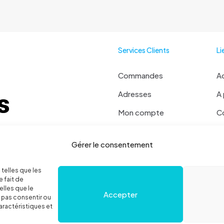
Services Clients
Li
Commandes
Ac
Adresses
A
Mon compte
C
Mot de passe perdu
Ma
 ? Contactez moi !
Gérer le consentement
Se déconnecter
 36 78 52
Politique de cookies
 telles que les
 fait de
elles que le
Accepter
e pas consentir ou
aractéristiques et