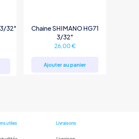
 3/32″
Chaine SHIMANO HG71
3/32″
26,00
€
Ce
produit
Ajouter au panier
a
plusieurs
variations.
Les
options
peuvent
être
ens utiles
Livraisons
choisies
sur
la
tualités
Livraison