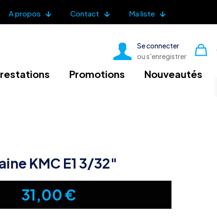
A propos
Contact
Ma liste
Se connecter
ou s'enregistrer
restations
Promotions
Nouveautés
aine KMC E1 3/32″
31,00
€