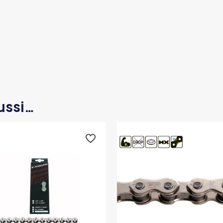
ussi…