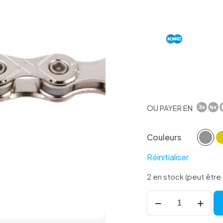
OU PAYER EN
Couleurs
Réinitialiser
2 en stock (peut êt
quantité
de
Chaine