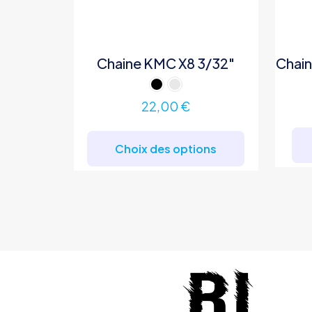
Chaine KMC X8 3/32″
Chai
22,00
€
Ce
produit
Choix des options
a
plusieurs
variations.
Les
options
peuvent
être
choisies
sur
la