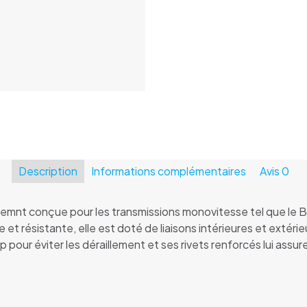
KMC
E1
3/32"
Description
Informations complémentaires
Avis
0
emnt conçue pour les transmissions monovitesse tel que le BM
 et résistante, elle est doté de liaisons intérieures et extéri
op pour éviter les déraillement et ses rivets renforcés lui ass