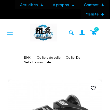
Actualités
A propos
Contact
Ma liste
0
BMX
-
Colliers de selle
-
Collier De
Selle Forward Elite