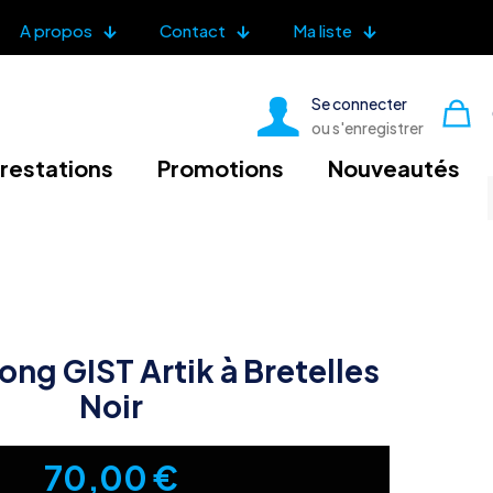
A propos
Contact
Ma liste
Se connecter
ou s'enregistrer
restations
Promotions
Nouveautés
ong GIST Artik à Bretelles
Noir
70,00
€