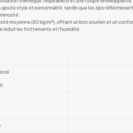
e isolation thermique, respirabilité et une coupe enveloppante.
joute style et personnalité, tandis que les zips réfléchissants 
uminosité.
ité moyenne (80 kg/m³), offrant un bon soutien et un confor
 réduit les frottements et l’humidité.
t
ocié
it
e