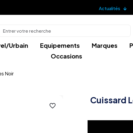
Actualités
el/Urbain
Equipements
Marques
P
Occasions
es Noir
Cuissard L