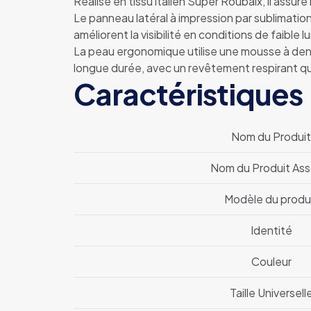
Réalisé en tissu italien Super Roubaix, il assur
Le panneau latéral à impression par sublimation a
améliorent la visibilité en conditions de faible l
La peau ergonomique utilise une mousse à dens
longue durée, avec un revêtement respirant qui
Caractéristiques
Nom du Produi
Nom du Produit Ass
Modèle du produ
Identité
Couleur
Taille Universell