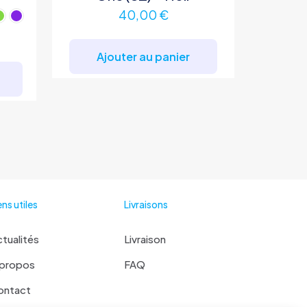
40,00
€
Ajouter au panier
Ce
produit
a
plusieurs
variations.
Les
options
peuvent
être
ens utiles
Livraisons
choisies
sur
la
tualités
Livraison
page
 propos
FAQ
du
produit
ontact