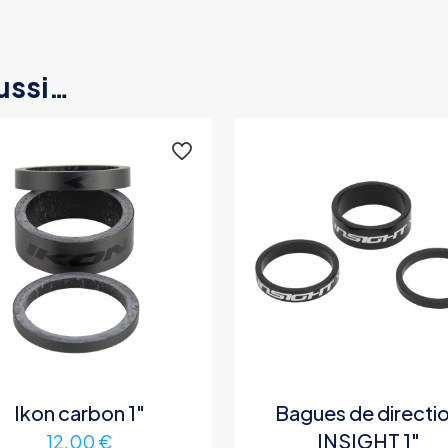
ussi…
Ikon carbon 1″
Bagues de directi
INSIGHT 1″
12,00
€