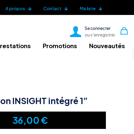
A propos
Contact
Ma liste
Se connecter
ou s'enregistrer
restations
Promotions
Nouveautés
ion INSIGHT intégré 1”
36,00
€