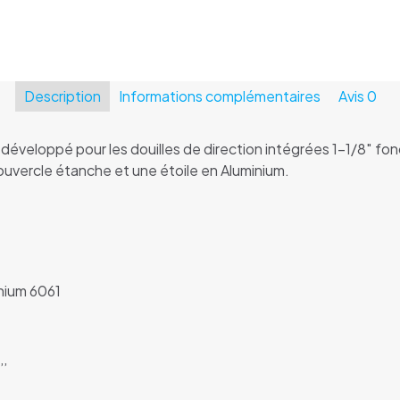
Description
Informations complémentaires
Avis
0
veloppé pour les douilles de direction intégrées 1-1/8″ foncti
ouvercle étanche et une étoile en Aluminium.
nium 6061
’’