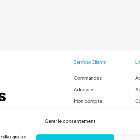
Services Clients
Li
Commandes
Ac
Adresses
A
Mon compte
C
Mot de passe perdu
Ma
 ? Contactez moi !
Gérer le consentement
Se déconnecter
 36 78 52
Politique de cookies
 telles que les