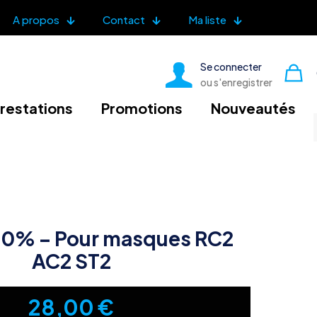
A propos
Contact
Ma liste
Se connecter
ou s'enregistrer
restations
Promotions
Nouveautés
00% – Pour masques RC2
AC2 ST2
28,00
€