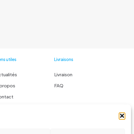
ens utiles
Livraisons
tualités
Livraison
 propos
FAQ
ontact
 liste