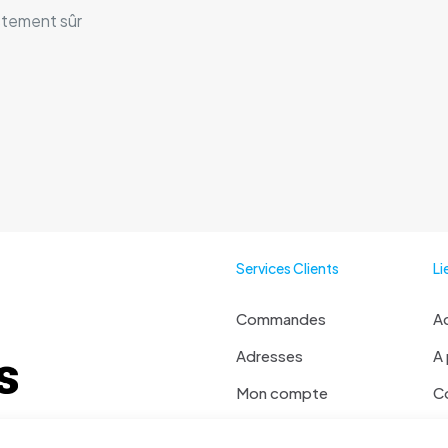
stement sûr
Services Clients
Li
Commandes
Ac
Adresses
A
Mon compte
C
Mot de passe perdu
Ma
 ? Contactez moi !