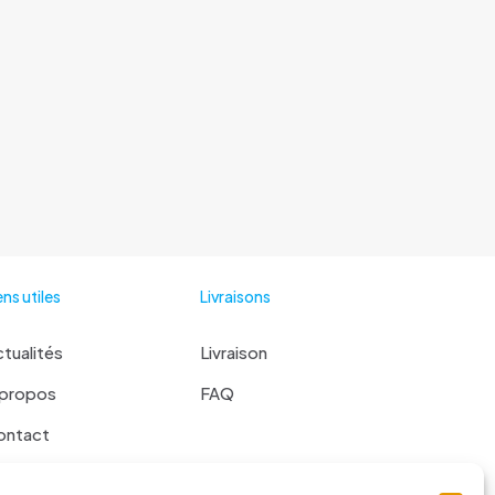
ens utiles
Livraisons
tualités
Livraison
 propos
FAQ
ontact
 liste