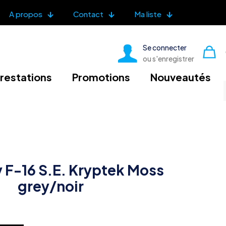
A propos
Contact
Ma liste
Se connecter
ou s'enregistrer
restations
Promotions
Nouveautés
y F-16 S.E. Kryptek Moss
grey/noir