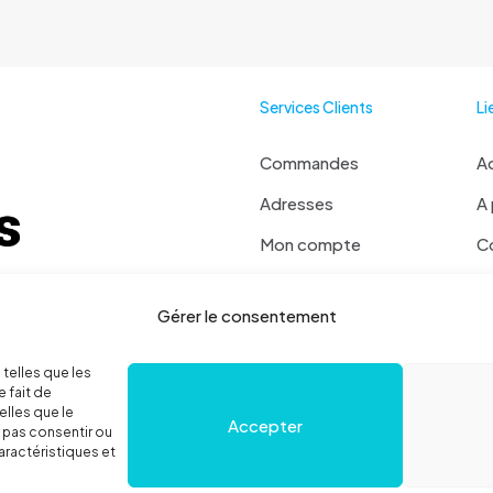
peuvent
être
choisies
sur
Services Clients
Li
la
page
Commandes
Ac
du
Adresses
A
produit
Mon compte
C
Mot de passe perdu
Ma
 ? Contactez moi !
Gérer le consentement
Se déconnecter
 36 78 52
Politique de cookies
 telles que les
 fait de
elles que le
Accepter
e pas consentir ou
aractéristiques et