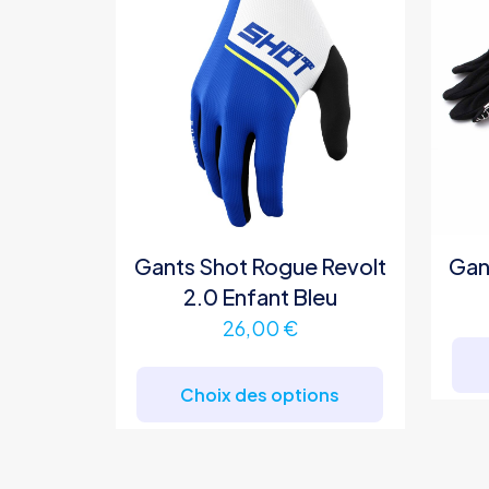
Gants Shot Rogue Revolt
Gan
2.0 Enfant Bleu
26,00
€
Ce
produit
Choix des options
a
plusieurs
variations.