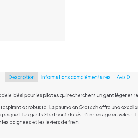
Shot
Rogue
Revolt
Enfant
Rouge
12/13
ans
YXL
Description
Informations complémentaires
Avis
0
èle idéal pour les pilotes qui recherchent un gant léger et r
u respirant et robuste. La paume en Grotech offre une excellen
 poignet, les gants Shot sont dotés d’un serrage en velcro. Les
les poignées et les leviers de frein.