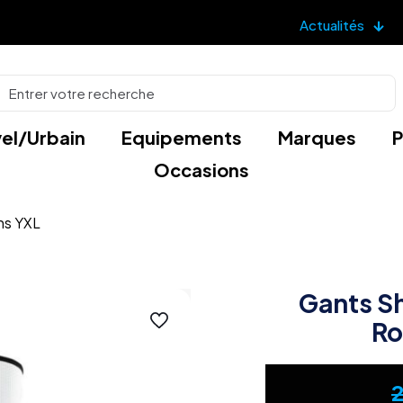
Actualités
el/Urbain
Equipements
Marques
P
Occasions
ns YXL
Gants Sh
Ro