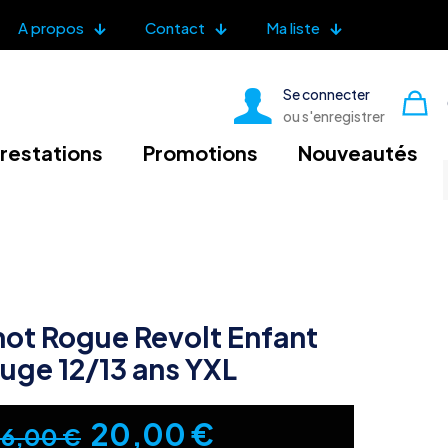
A propos
Contact
Ma liste
Se connecter
ou s'enregistrer
restations
Promotions
Nouveautés
ot Rogue Revolt Enfant
uge 12/13 ans YXL
Le
Le
20,00
€
26,00
€