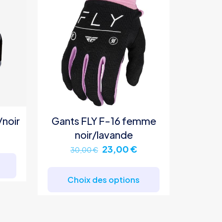
/noir
Gants FLY F-16 femme
noir/lavande
e
rix
Le
Le
23,00
€
Ce
30,00
€
ctuel
prix
prix
produit
Ce
st :
initial
actuel
a
produit
Choix des options
3,00 €.
était :
est :
plusieurs
a
30,00 €.
23,00 €.
variations.
plusieurs
Les
variations.
options