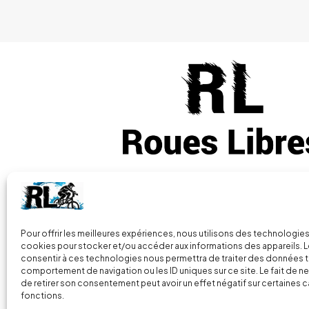
Les
options
peuvent
être
choisies
sur
la
page
du
produit
Vous avez des questions
+33 (0) 7 86
Pour offrir les meilleures expériences, nous utilisons des technologies
cookies pour stocker et/ou accéder aux informations des appareils. Le
consentir à ces technologies nous permettra de traiter des données t
2 Parc de la Presle, 70160 Faverney
comportement de navigation ou les ID uniques sur ce site. Le fait de n
France
de retirer son consentement peut avoir un effet négatif sur certaines c
fonctions.