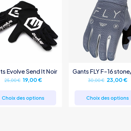
ts Evolve Send It Noir
Gants FLY F-16 stone
Le
Le
Le
L
19,00
€
23,00
€
25,00
€
30,00
€
prix
prix
prix
p
Ce
initial
actuel
initial
a
produit
Choix des options
Choix des options
était :
est :
était :
e
a
25,00 €.
19,00 €.
30,00 €.
2
plusieurs
variations.
Les
options