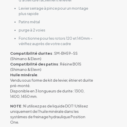
d’atteindre facilement le levier
Levier serrage à pince pour un montage
plus rapide
Patins métal
purge à 2 voies
Fonctionne pour les rotors 120 et 140mm –
vérifiez auprès de votre cadre
Compatibilité durites
: SM-BH59-SS
(Shimano & Elevn)
Compatibilité des patins
: Résine B01S
(Shimano & Elevn)
Huile minérale
.
Vendu sous forme de kit de levier, étrier et durite
pré-monté.
Disponible en 3 longueurs de durite : 1300,
1400, 1450 mm.
NOTE
: N’utilisez pas de liquide DOT ! Utilisez
uniquement de l’huile minérale dans les
systèmes de freinage hydraulique Position
One.