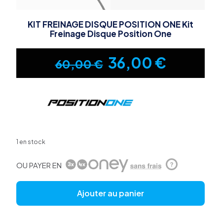
KIT FREINAGE DISQUE POSITION ONE Kit
Freinage Disque Position One
Le
Le
36,00
€
60,00
€
prix
prix
initial
actuel
1 en stock
était :
est :
OU PAYER EN
?
60,00 €.
36,00 
Ajouter au panier