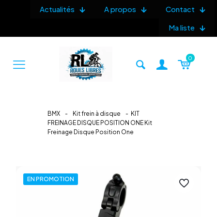
Actualités
A propos
Contact
Ma liste
0
BMX
-
Kit frein à disque
-
KIT
FREINAGE DISQUE POSITION ONE Kit
Freinage Disque Position One
EN PROMOTION