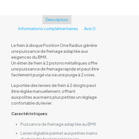
Description
Informations complémentaires
Avis
0
Le frein à disque Position One Radius génère
une puissance de freinage adaptée aux
exigences du BMX.
Un étrier de frein à 2 pistons métalliques offre
une puissance de freinage rapide et peut être
facilement purgé via via une purge à 2 voies.
La portée des leviers de frein à 2 doigts peut
être réglée manuellement, offrant
aux polites aux mains plus petites un réglage
confortable du levier.
Caractéristiques
:
Puissance de freinage adaptée au BMX
Levier réglable permet aux petites mains