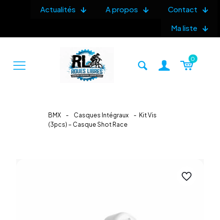
Actualités
A propos
Contact
Ma liste
0
BMX
-
Casques Intégraux
-
Kit Vis
(3pcs) – Casque Shot Race