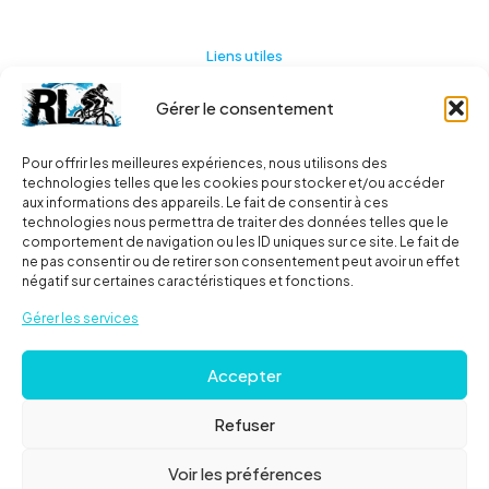
Liens utiles
Gérer le consentement
Actualités
A propos
Pour offrir les meilleures expériences, nous utilisons des
technologies telles que les cookies pour stocker et/ou accéder
Contact
aux informations des appareils. Le fait de consentir à ces
technologies nous permettra de traiter des données telles que le
Ma liste
comportement de navigation ou les ID uniques sur ce site. Le fait de
ne pas consentir ou de retirer son consentement peut avoir un effet
négatif sur certaines caractéristiques et fonctions.
Livraisons
Gérer les services
Livraison
Accepter
FAQ
Refuser
© 2024
Roues libres
| Tous droits réservés |
Mentions
Voir les préférences