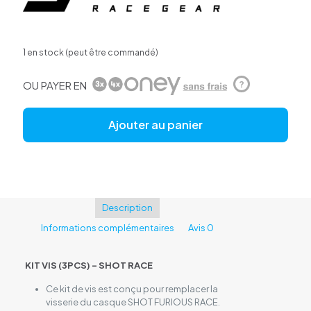
1 en stock (peut être commandé)
OU PAYER EN
?
Ajouter au panier
Description
Informations complémentaires
Avis
0
KIT VIS (3PCS) – SHOT RACE
Ce kit de vis est conçu pour remplacer la
visserie du casque SHOT FURIOUS RACE.