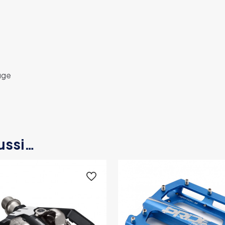
ouge
ussi…