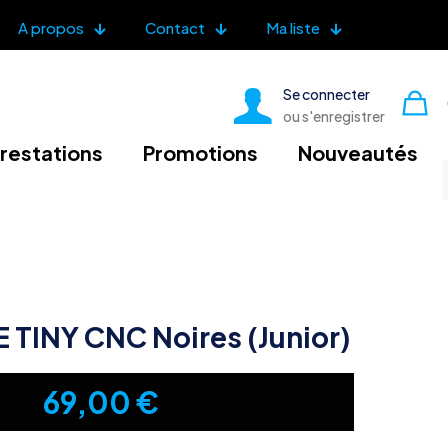
A propos
Contact
Ma liste
Se connecter
ou s'enregistrer
restations
Promotions
Nouveautés
E TINY CNC Noires (Junior)
69,00
€