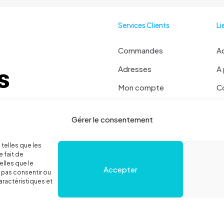
Services Clients
Li
Commandes
Ac
Adresses
A
Mon compte
C
Mot de passe perdu
Ma
 ? Contactez moi !
Gérer le consentement
Se déconnecter
 36 78 52
Politique de cookies
 telles que les
 fait de
elles que le
Accepter
e pas consentir ou
aractéristiques et
égales