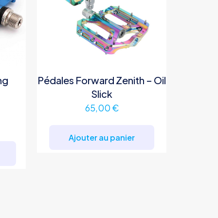
ng
Pédales Forward Zenith – Oil
Slick
65,00
€
Ajouter au panier
Ce
produit
a
plusieurs
variations.
Les
options