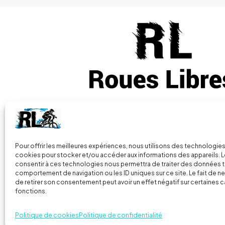
Vous avez des questions
+33 (0) 7 86
Pour offrir les meilleures expériences, nous utilisons des technologies
cookies pour stocker et/ou accéder aux informations des appareils. Le
consentir à ces technologies nous permettra de traiter des données t
2 Parc de la Presle, 70160 Faverney
comportement de navigation ou les ID uniques sur ce site. Le fait de n
France
de retirer son consentement peut avoir un effet négatif sur certaines c
fonctions.
© 2024
Roues libres
| Tous droits réservés |
Mentions L
Politique de cookies
Politique de confidentialité