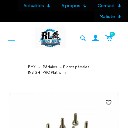
Actualités
A propos
Contact
Ma liste
0
BMX
-
Pédales
-
Picots pédales
INSIGHT PRO Platform