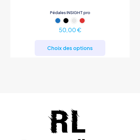
Pédales INSIGHT pro
50,00
€
Ce
produit
Choix des options
a
plusieurs
variations.
Les
options
peuvent
être
choisies
sur
la
page
du
produit