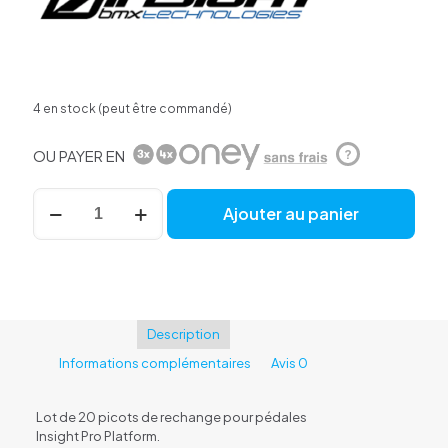
4 en stock (peut être commandé)
OU PAYER EN
?
quantité
Ajouter au panier
de
Picots
pédales
INSIGHT
PRO
Platform
Description
Informations complémentaires
Avis
0
Lot de 20 picots de rechange pour pédales
Insight Pro Platform.