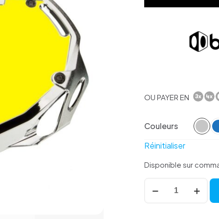
OU PAYER EN
Couleurs
Réinitialiser
Disponible sur comm
quantité
de
Plaque
BOX