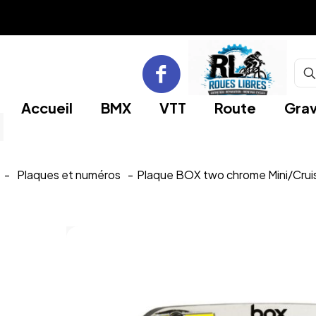
Accueil
BMX
VTT
Route
Grav
-
Plaques et numéros
-
Plaque BOX two chrome Mini/Crui