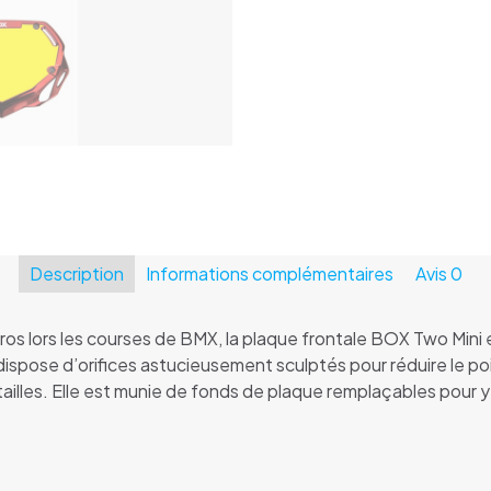
two
chrome
Mini/Cruiser
Description
Informations complémentaires
Avis
0
os lors les courses de BMX, la plaque frontale BOX Two Mini 
pose d’orifices astucieusement sculptés pour réduire le poids 
ailles. Elle est munie de fonds de plaque remplaçables pour y 