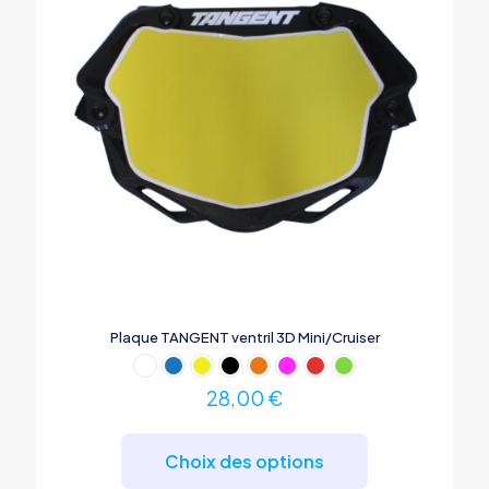
la
page
du
produit
Plaque TANGENT ventril 3D Mini/Cruiser
28,00
€
Ce
produit
Choix des options
a
plusieurs