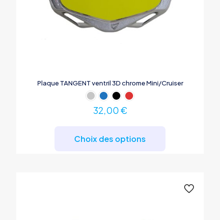
Plaque TANGENT ventril 3D chrome Mini/Cruiser
32,00
€
Ce
produit
Choix des options
a
plusieurs
variations.
Les
options
peuvent
être
choisies
sur