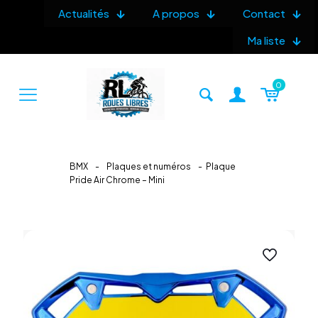
Actualités
A propos
Contact
Ma liste
0
BMX
-
Plaques et numéros
-
Plaque
Pride Air Chrome – Mini