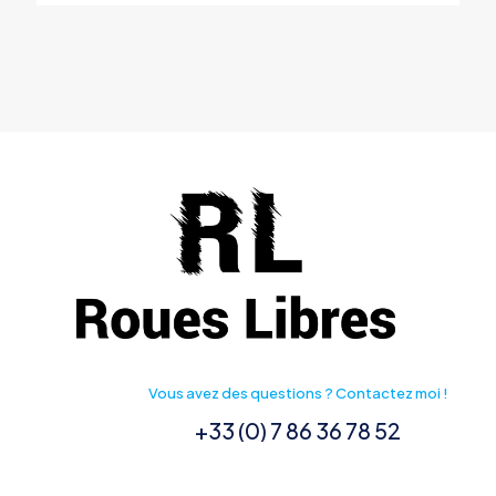
variations.
Les
options
peuvent
être
choisies
sur
la
page
du
produit
Vous avez des questions ? Contactez moi !
+33 (0) 7 86 36 78 52