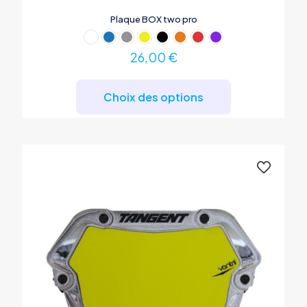
Plaque BOX two pro
26,00
€
Ce
produit
Choix des options
a
plusieurs
variations.
Les
options
peuvent
être
choisies
sur
la
page
du
produit