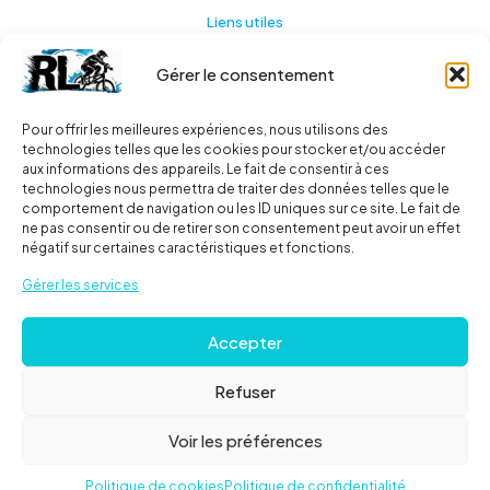
Liens utiles
Gérer le consentement
Actualités
A propos
Pour offrir les meilleures expériences, nous utilisons des
technologies telles que les cookies pour stocker et/ou accéder
Contact
aux informations des appareils. Le fait de consentir à ces
technologies nous permettra de traiter des données telles que le
Ma liste
comportement de navigation ou les ID uniques sur ce site. Le fait de
ne pas consentir ou de retirer son consentement peut avoir un effet
négatif sur certaines caractéristiques et fonctions.
Livraisons
Gérer les services
Livraison
Accepter
FAQ
Refuser
© 2024
Roues libres
| Tous droits réservés |
Mentions
Voir les préférences
Légales
Politique de cookies
Politique de confidentialité