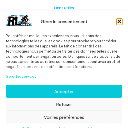
Liens utiles
Gérer le consentement
Actualités
A propos
Pour offrir les meilleures expériences, nous utilisons des
technologies telles que les cookies pour stocker et/ou accéder
Contact
aux informations des appareils. Le fait de consentir à ces
technologies nous permettra de traiter des données telles que le
Ma liste
comportement de navigation ou les ID uniques sur ce site. Le fait de
ne pas consentir ou de retirer son consentement peut avoir un effet
négatif sur certaines caractéristiques et fonctions.
Livraisons
Gérer les services
Livraison
Accepter
FAQ
Refuser
© 2024
Roues libres
| Tous droits réservés |
Mentions
Voir les préférences
Légales