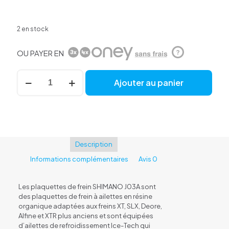
2 en stock
OU PAYER EN
?
quantité
Ajouter au panier
de
Plaquettes
SHIMANO
J03A
Description
Informations complémentaires
Avis
0
Les plaquettes de frein SHIMANO J03A sont
des plaquettes de frein à ailettes en résine
organique adaptées aux freins XT, SLX, Deore,
Alfine et XTR plus anciens et sont équipées
d’ailettes de refroidissement Ice-Tech qui