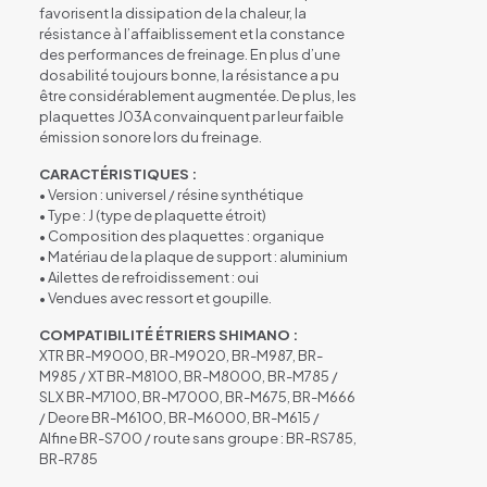
favorisent la dissipation de la chaleur, la
résistance à l’affaiblissement et la constance
des performances de freinage. En plus d’une
dosabilité toujours bonne, la résistance a pu
être considérablement augmentée. De plus, les
plaquettes J03A convainquent par leur faible
émission sonore lors du freinage.
CARACTÉRISTIQUES :
• Version : universel / résine synthétique
• Type : J (type de plaquette étroit)
• Composition des plaquettes : organique
• Matériau de la plaque de support : aluminium
• Ailettes de refroidissement : oui
• Vendues avec ressort et goupille.
COMPATIBILITÉ ÉTRIERS SHIMANO :
XTR BR-M9000, BR-M9020, BR-M987, BR-
M985 / XT BR-M8100, BR-M8000, BR-M785 /
SLX BR-M7100, BR-M7000, BR-M675, BR-M666
/ Deore BR-M6100, BR-M6000, BR-M615 /
Alfine BR-S700 / route sans groupe : BR-RS785,
BR-R785