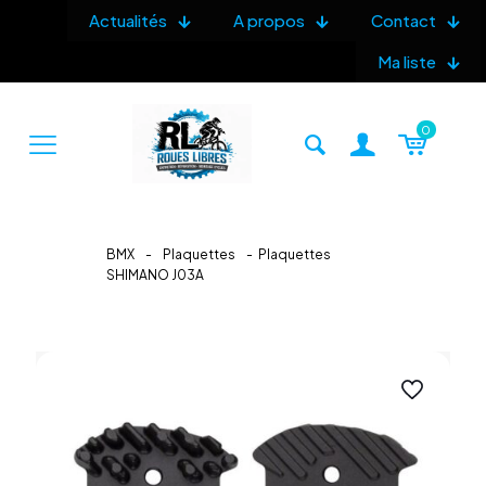
Actualités
A propos
Contact
Ma liste
0
BMX
-
Plaquettes
-
Plaquettes
SHIMANO J03A