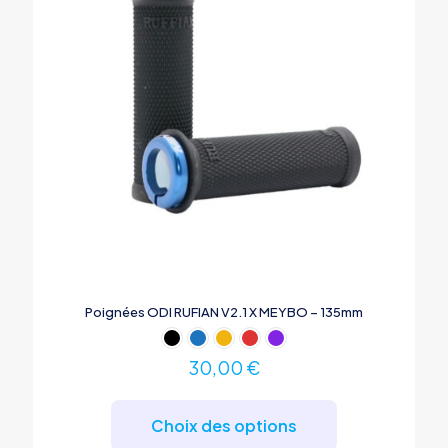
la
page
du
produit
Poignées ODI RUFIAN V2.1 X MEYBO – 135mm
30,00
€
Ce
produit
Choix des options
a