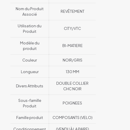
Nom du Produit
REVÊTEMENT
Associé
Utilisation du
CITY/VTC
Produit
Modèle du
BI-MATIERE
produit
Couleur
NOIR/GRIS
Longueur
130 MM
DOUBLE COLLIER
Divers Attributs
CHC NOIR
Sous-famille
POIGNEES
Produit
Famille produit
COMPOSANTS (VELO)
Conditionnement
(VENDU À LA PAIRE)