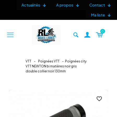
Actualités
A propos
Contact
Ma liste
0
VTT
-
Poignées VTT
-
Poignées city
VTT NEWTON bi matières noir gris
double collier noir 130mm