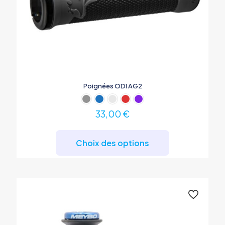
Poignées ODI AG2
33,00
€
Ce
produit
Choix des options
a
plusieurs
variations.
Les
options
peuvent
être
choisies
sur