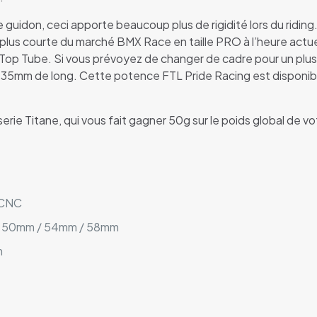
 guidon, ceci apporte beaucoup plus de rigidité lors du ridin
plus courte du marché BMX Race en taille PRO à l’heure actue
Top Tube. Si vous prévoyez de changer de cadre pour un plus g
35mm de long. Cette potence FTL Pride Racing est disponib
rie Titane, qui vous fait gagner 50g sur le poids global de v
 CNC
 50mm / 54mm / 58mm
m