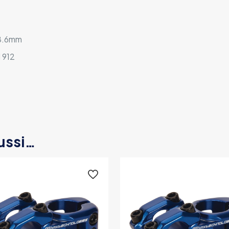
8.6mm
 912
ussi…