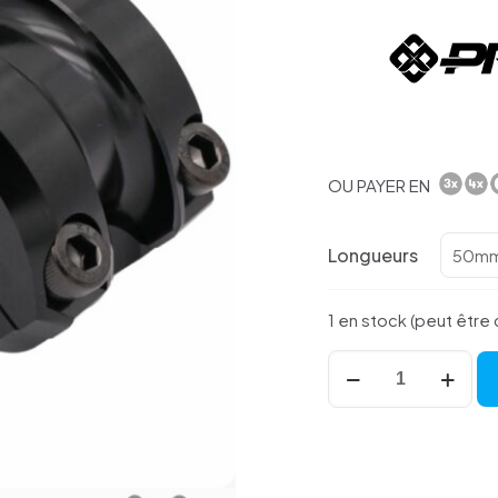
OU PAYER EN
Longueurs
1 en stock (peut êtr
quantité
de
Potence
Pride
FTL
31.8mm