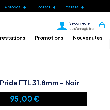
A propos
Contact
Ma liste
Se connecter
ou s'enregistrer
restations
Promotions
Nouveautés
Pride FTL 31.8mm – Noir
95,00
€