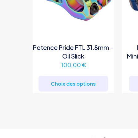
Potence Pride FTL 31.8mm –
Oil Slick
Min
100,00
€
Ce
produit
Choix des options
a
plusieurs
variations.
Les
options
peuvent
être