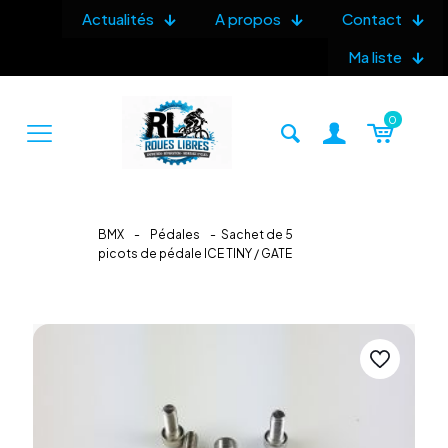
Actualités
A propos
Contact
Ma liste
0
BMX
-
Pédales
-
Sachet de 5
picots de pédale ICE TINY / GATE