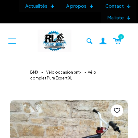
Actualités
A propos
Contact
Ma liste
0
BMX
-
Vélo occasion bmx
-
Vélo
complet Pure Expert XL