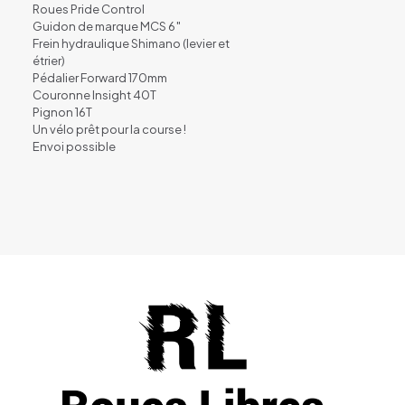
Roues Pride Control
Guidon de marque MCS 6″
Frein hydraulique Shimano (levier et
étrier)
Pédalier Forward 170mm
Couronne Insight 40T
Pignon 16T
Un vélo prêt pour la course !
Envoi possible