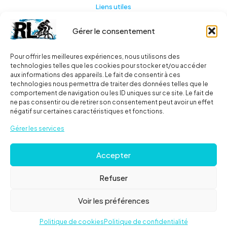
Liens utiles
Gérer le consentement
Actualités
A propos
Pour offrir les meilleures expériences, nous utilisons des
technologies telles que les cookies pour stocker et/ou accéder
Contact
aux informations des appareils. Le fait de consentir à ces
technologies nous permettra de traiter des données telles que le
Ma liste
comportement de navigation ou les ID uniques sur ce site. Le fait de
ne pas consentir ou de retirer son consentement peut avoir un effet
négatif sur certaines caractéristiques et fonctions.
Livraisons
Gérer les services
Livraison
Accepter
FAQ
Refuser
© 2024
Roues libres
| Tous droits réservés |
Mentions
Voir les préférences
Légales
Politique de cookies
Politique de confidentialité