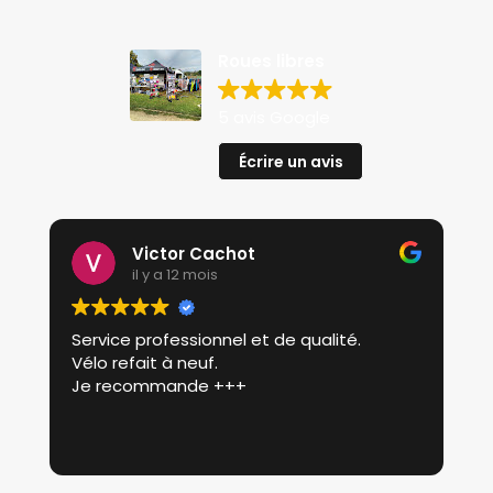
Roues libres
5 avis Google
Écrire un avis
Victor Cachot
il y a 12 mois
Service professionnel et de qualité.
P
Vélo refait à neuf.
p
Je recommande +++
r