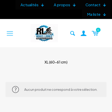
Actualités
A propos
Contact
Ma liste
0
XL (60-61 cm)
Aucun produit ne correspond à votre sélection.