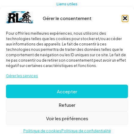
Liens utiles
Gérer le consentement
Actualités
A propos
Pour offrir les meilleures expériences, nous utilisons des
technologies telles que les cookies pour stocker et/ou accéder
Contact
aux informations des appareils. Le fait de consentir à ces
technologies nous permettra de traiter des données telles que le
Ma liste
comportement de navigation ou les ID uniques sur ce site. Le fait de
ne pas consentir ou de retirer son consentement peut avoir un effet
négatif sur certaines caractéristiques et fonctions.
Livraisons
Gérer les services
Livraison
Accepter
FAQ
Refuser
© 2024
Roues libres
| Tous droits réservés |
Mentions
Voir les préférences
Légales
Politique de cookies
Politique de confidentialité