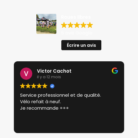
Roues libres
5 avis Google
Écrire un avis
Victor Cachot
il y a 12 mois
Service professionnel et de qualité.
P
Vélo refait à neuf.
p
Je recommande +++
r