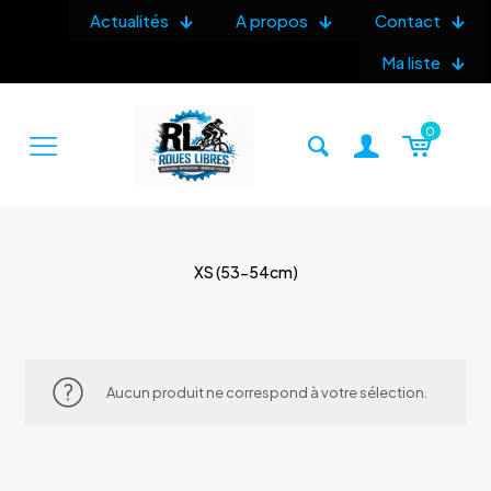
Actualités
A propos
Contact
Ma liste
0
XS (53-54cm)
Aucun produit ne correspond à votre sélection.