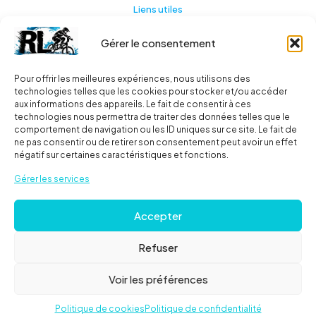
Liens utiles
Gérer le consentement
Actualités
A propos
Pour offrir les meilleures expériences, nous utilisons des
technologies telles que les cookies pour stocker et/ou accéder
Contact
aux informations des appareils. Le fait de consentir à ces
technologies nous permettra de traiter des données telles que le
Ma liste
comportement de navigation ou les ID uniques sur ce site. Le fait de
ne pas consentir ou de retirer son consentement peut avoir un effet
négatif sur certaines caractéristiques et fonctions.
Livraisons
Gérer les services
Livraison
Accepter
FAQ
Refuser
© 2024
Roues libres
| Tous droits réservés |
Mentions
Voir les préférences
Légales
Politique de cookies
Politique de confidentialité