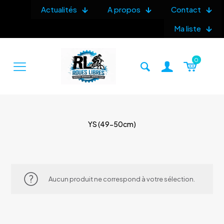
Actualités
A propos
Contact
Ma liste
0
YS (49-50cm)
Aucun produit ne correspond à votre sélection.