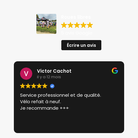
Roues libres
5 avis Google
Écrire un avis
Victor Cachot
il y a 12 mois
Service professionnel et de qualité.
P
Vélo refait à neuf.
p
Je recommande +++
r