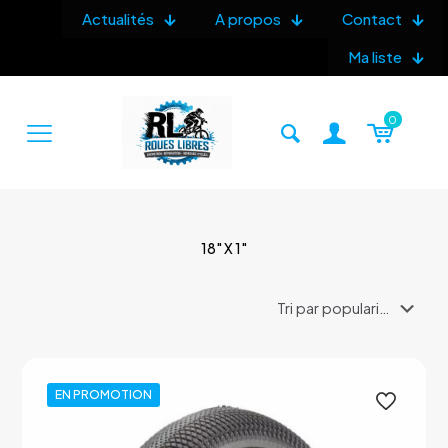
Actualités
A propos
Contact
Ma liste
0
18" X 1"
EN PROMOTION