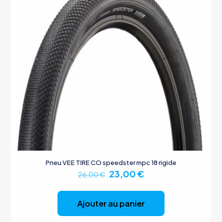
Pneu VEE TIRE CO speedster mpc 18 rigide
Le
Le
23,00
€
26,00
€
prix
prix
initial
actuel
était :
est :
Ajouter au panier
26,00 €.
23,00 €.